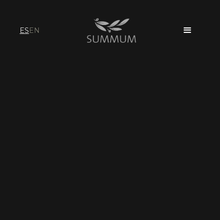
ES
EN