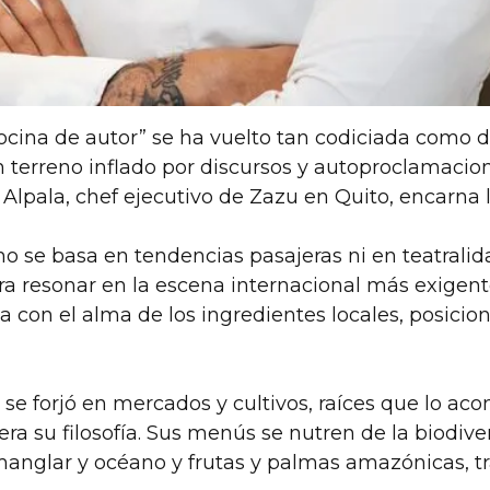
ocina de autor” se ha vuelto tan codiciada como 
un terreno inflado por discursos y autoproclamac
 Alpala, chef ejecutivo de Zazu en Quito, encarna l
o se basa en tendencias pasajeras ni en teatralida
ara resonar en la escena internacional más exigent
on el alma de los ingredientes locales, posicion
o se forjó en mercados y cultivos, raíces que lo 
ra su filosofía. Sus menús se nutren de la biodive
manglar y océano y frutas y palmas amazónicas, t