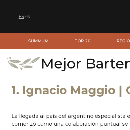
ES
EN
SUMMUM
TOP 20
REGIO
Mejor Barte
1. Ignacio Maggio |
La llegada al país del argentino especialista
comenzó como una colaboración puntual se co